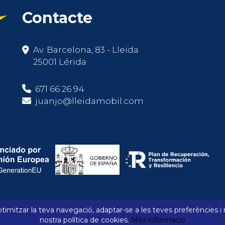
Contacte
Av. Barcelona, 83 - Lleida
25001 Lérida
671 66 26 94
juanjo@lleidamobil.com
timitzar la teva navegació, adaptar-se a les teves preferències i 
nostra política de cookies.
Més informació
parador
Preferits
Declaració d'accessibilitat