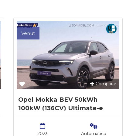
Venut
Comparar
Opel Mokka BEV 50kWh
100kW (136CV) Ultimate-e
2023
Automático