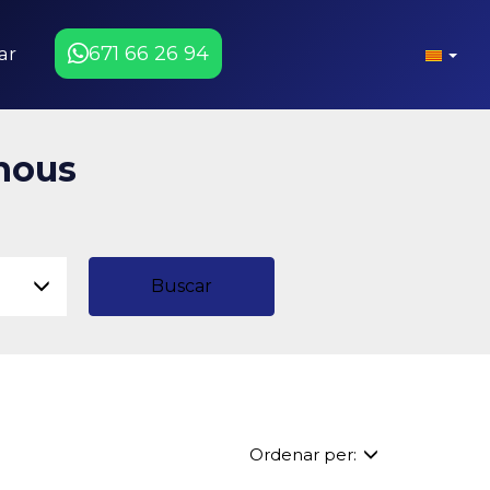
671 66 26 94
ar
 nous
Buscar
Ordenar per: