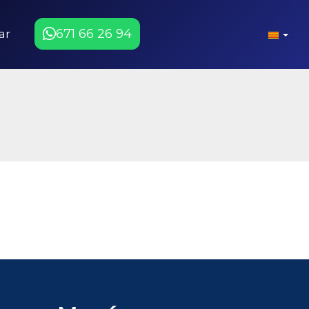
671 66 26 94
ar