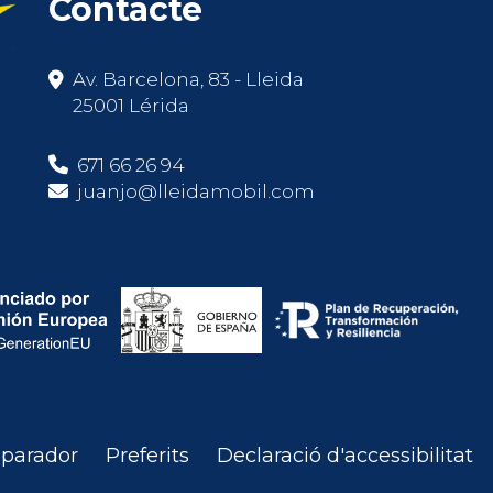
Contacte
Av. Barcelona, 83 - Lleida
25001 Lérida
671 66 26 94
juanjo@lleidamobil.com
parador
Preferits
Declaració d'accessibilitat