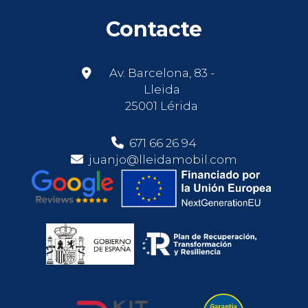
Contacte
Av. Barcelona, 83 -
Lleida
25001 Lérida
671 66 26 94
juanjo@lleidamobil.com