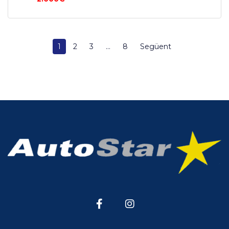
1
2
3
...
8
Següent