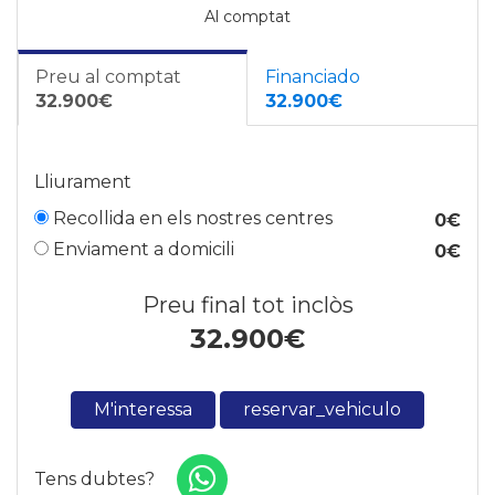
Al comptat
Preu al comptat
Financiado
32.900€
32.900€
Lliurament
Recollida en els nostres centres
0€
Enviament a domicili
0€
Preu final tot inclòs
32.900
€
M'interessa
reservar_vehiculo
Tens dubtes?