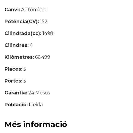
Canvi:
Automàtic
Potència(CV):
152
Cilindrada(cc):
1498
Cilindres:
4
Kilòmetres:
66.499
Places:
5
Portes:
5
Garantia:
24 Mesos
Població:
Lleida
Més informació