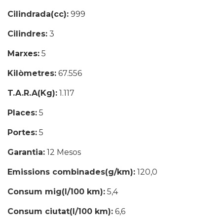
Cilindrada(cc):
999
Cilindres:
3
Marxes:
5
Kilòmetres:
67.556
T.A.R.A(Kg):
1.117
Places:
5
Portes:
5
Garantia:
12 Mesos
Emissions combinades(g/km):
120,0
Consum mig(l/100 km):
5,4
Consum ciutat(l/100 km):
6,6