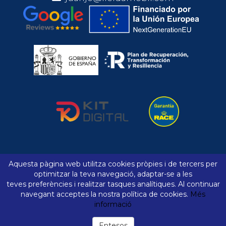
Aquesta pàgina web utilitza cookies pròpies i de tercers per
Avís legal
Política de cookies
optimitzar la teva navegació, adaptar-se a les
teves preferències i realitzar tasques analítiques. Al continuar
Comparador
Preferits
navegant acceptes la nostra política de cookies.
Més
Declaració d'accessibilitat
Mapa web
informació
Entesos