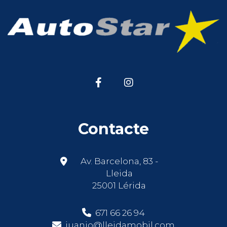
Contacte
Av. Barcelona, 83 -
Lleida
25001 Lérida
671 66 26 94
juanjo@lleidamobil.com