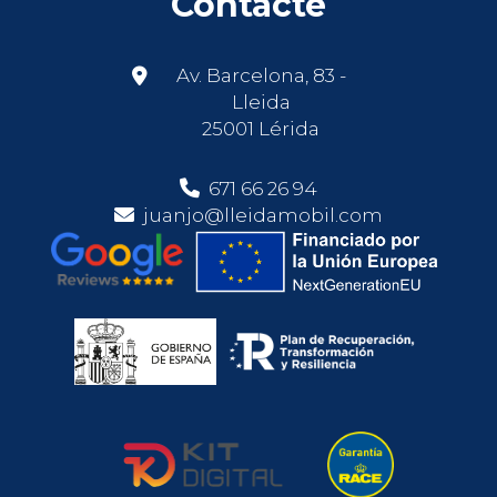
Contacte
Av. Barcelona, 83 -
Lleida
25001 Lérida
671 66 26 94
juanjo@lleidamobil.com