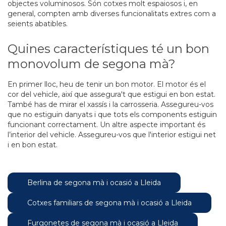
objectes voluminosos. Són cotxes molt espaiosos i, en
general, compten amb diverses funcionalitats extres com a
seients abatibles.
Quines característiques té un bon
monovolum de segona mà?
En primer lloc, heu de tenir un bon motor. El motor és el
cor del vehicle, així que assegura't que estigui en bon estat.
També has de mirar el xassís i la carrosseria. Assegureu-vos
que no estiguin danyats i que tots els components estiguin
funcionant correctament. Un altre aspecte important és
l’interior del vehicle. Assegureu-vos que l'interior estigui net
i en bon estat.
Berlina de segona mà i ocasió a Lleida
Cotxes familiars de segona mà i ocasió a Lleida
Furgonetes de segona mà i ocasió a Lleida