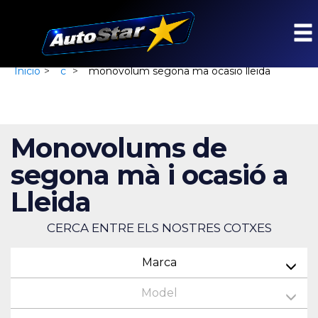
Inicio
>
c
>
monovolum segona ma ocasio lleida
Monovolums de
segona mà i ocasió a
Lleida
CERCA ENTRE ELS NOSTRES COTXES
Marca
Model