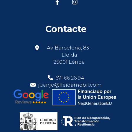
Contacte
Av. Barcelona, 83 -
Lleida
25001 Lérida
671 66 26 94
juanjo@lleidamobil.com