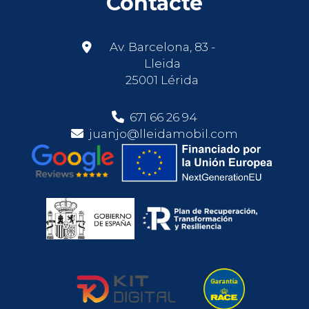
Contacte
Av. Barcelona, 83 -
Lleida
25001 Lérida
671 66 26 94
juanjo@lleidamobil.com