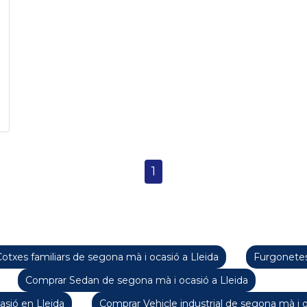
1
otxes familiars de segona mà i ocasió a Lleida
Furgonetes
Comprar Sedan de segona mà i ocasió a Lleida
sió en Lleida
Comprar Vehicle industrial de segona mà i o