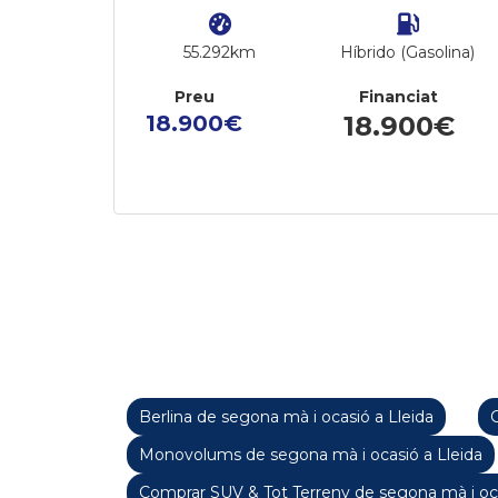
55.292km
Híbrido (Gasolina)
Preu
Financiat
18.900€
18.900€
Berlina de segona mà i ocasió a Lleida
C
Monovolums de segona mà i ocasió a Lleida
Comprar SUV & Tot Terreny de segona mà i oca