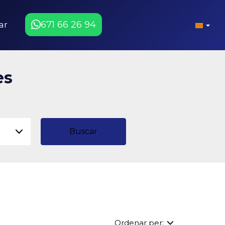
671 66 26 94
ar
es
Buscar
Ordenar per: