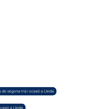
 de segona mà i ocasió a Lleida
casió a Lleida