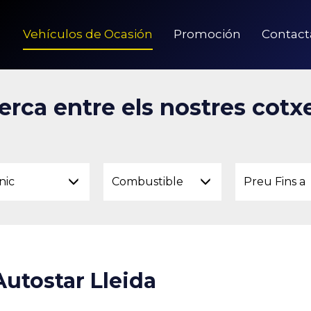
Vehículos de Ocasión
Promoción
Contact
erca entre els nostres cotx
nic
Combustible
Preu Fins a
Autostar Lleida