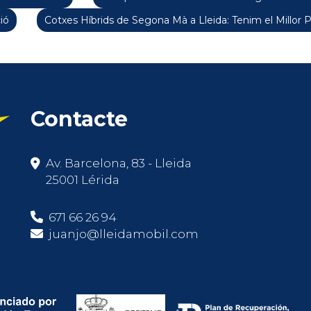
ió
Cotxes Híbrids de Segona Mà a Lleida: Tenim el Millor 
Contacte
Av. Barcelona, 83 - Lleida
25001 Lérida
671 66 26 94
juanjo@lleidamobil.com