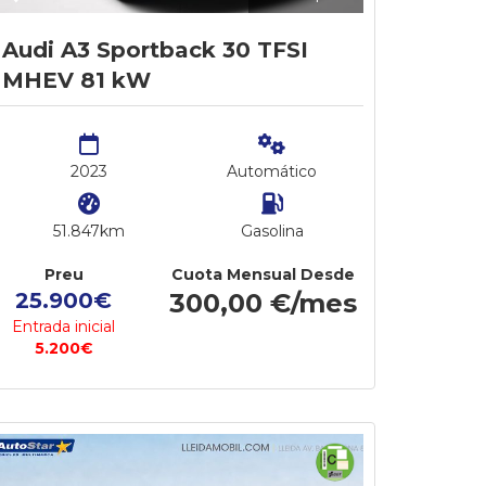
Audi A3 Sportback 30 TFSI
MHEV 81 kW
2023
Automático
51.847km
Gasolina
Preu
Cuota Mensual Desde
25.900€
300,00 €/mes
Entrada inicial
5.200€