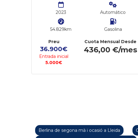
2023
Automático
54.829km
Gasolina
Preu
Cuota Mensual Desde
36.900€
436,00 €/mes
Entrada inicial
5.000€
Berlina de segona mà i ocasió a Lleida
C