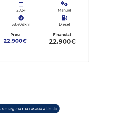
2024
Manual
58.408km
Diésel
Preu
Financiat
22.900€
22.900€
 de segona mà i ocasió a Lleida