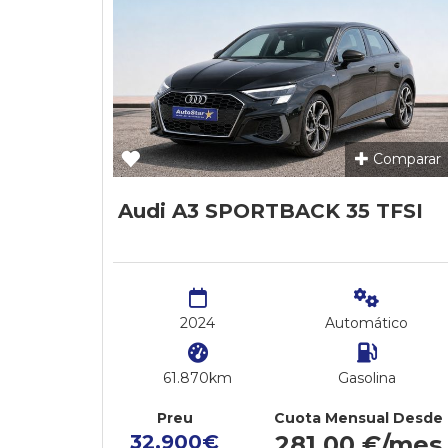
Comparar
Audi A3 SPORTBACK 35 TFSI
2024
Automático
61.870km
Gasolina
Preu
Cuota Mensual Desde
32.900€
281,00 €/mes