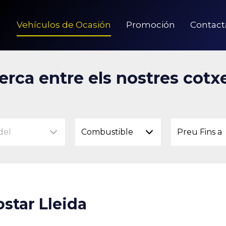
Vehículos de Ocasión
Promoción
Contact
erca entre els nostres cotx
del
Combustible
Preu Fins a
star Lleida