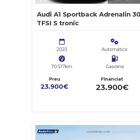
Audi A1 Sportback Adrenalin 3
TFSI S tronic
2023
Automático
70.517km
Gasolina
Preu
Financiat
23.900€
23.900€