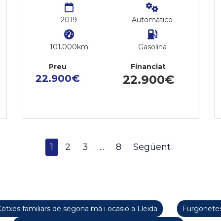
2019
Automático
101.000km
Gasolina
Preu
Financiat
22.900€
22.900€
1
2
3
...
8
Següent
otxes familiars de segona mà i ocasió a Lleida
Furgonetes