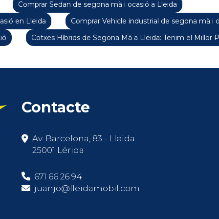
Comprar Sedan de segona mà i ocasió a Lleida
sió en Lleida
Comprar Vehicle industrial de segona mà i o
ió
Cotxes Híbrids de Segona Mà a Lleida: Tenim el Millor 
Contacte
Av. Barcelona, 83 - Lleida
25001 Lérida
671 66 26 94
juanjo@lleidamobil.com