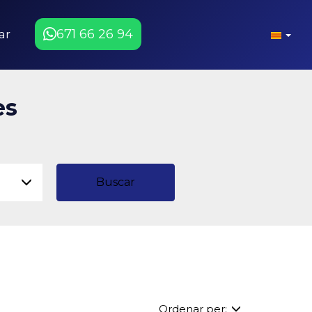
671 66 26 94
ar
es
Buscar
Ordenar per: