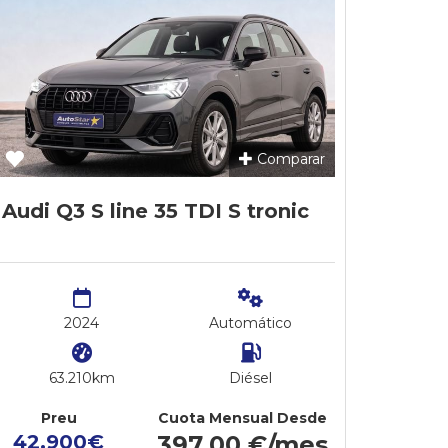
Comparar
Audi Q3 S line 35 TDI S tronic
2024
Automático
63.210km
Diésel
Preu
Cuota Mensual Desde
42.900€
397,00 €/mes