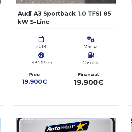
0
Audi A3 Sportback 1.0 TFSI 85
kW S-Line
2018
Manual
148.263km
Gasolina
Preu
Financiat
19.900€
19.900€