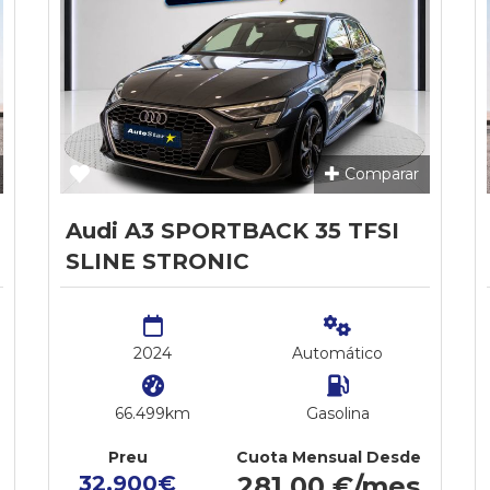
Comparar
Audi A3 SPORTBACK 35 TFSI
SLINE STRONIC
2024
Automático
66.499km
Gasolina
Preu
Cuota Mensual Desde
32.900€
281,00 €/mes