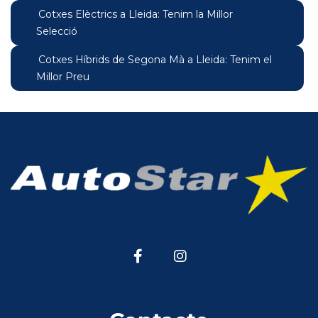
Cotxes Elèctrics a Lleida: Tenim la Millor
Selecció
Cotxes Híbrids de Segona Mà a Lleida: Tenim el
Millor Preu