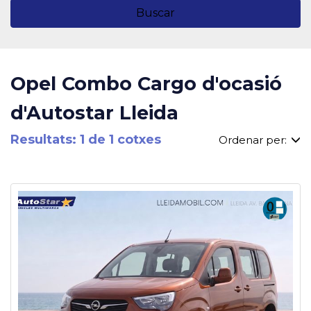
Buscar
Opel Combo Cargo d'ocasió
d'Autostar Lleida
Resultats: 1 de 1 cotxes
Ordenar per: