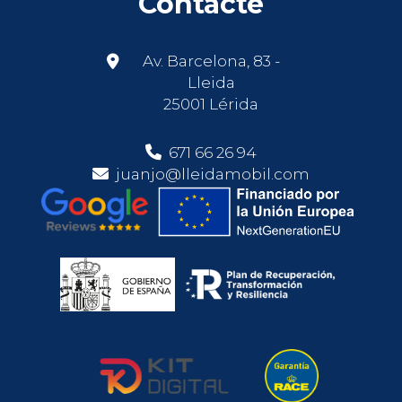
Contacte
Av. Barcelona, 83 -
Lleida
25001 Lérida
671 66 26 94
juanjo@lleidamobil.com