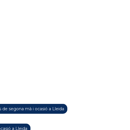
 de segona mà i ocasió a Lleida
casió a Lleida