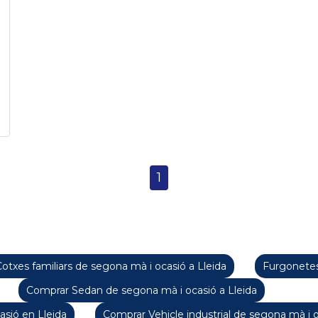
1
otxes familiars de segona mà i ocasió a Lleida
Furgonetes
Comprar Sedan de segona mà i ocasió a Lleida
sió en Lleida
Comprar Vehicle industrial de segona mà i o