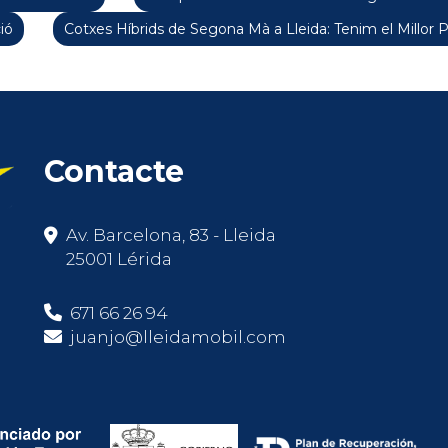
ió
Cotxes Híbrids de Segona Mà a Lleida: Tenim el Millor 
Contacte
Av. Barcelona, 83 - Lleida
25001 Lérida
671 66 26 94
juanjo@lleidamobil.com