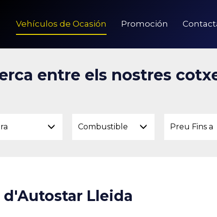
Vehículos de Ocasión
Promoción
Contact
erca entre els nostres cotx
ara
Combustible
Preu Fins a
 d'Autostar Lleida