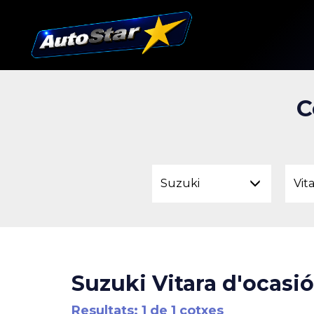
C
Suzuki
Vit
Suzuki Vitara d'ocasió
Resultats: 1 de 1 cotxes