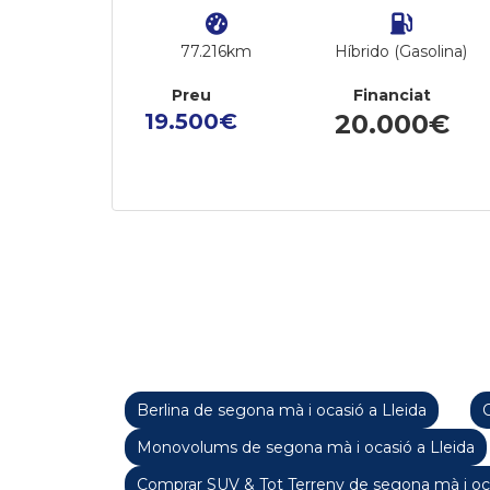
77.216km
Híbrido (Gasolina)
Preu
Financiat
19.500€
20.000€
Berlina de segona mà i ocasió a Lleida
C
Monovolums de segona mà i ocasió a Lleida
Comprar SUV & Tot Terreny de segona mà i oca