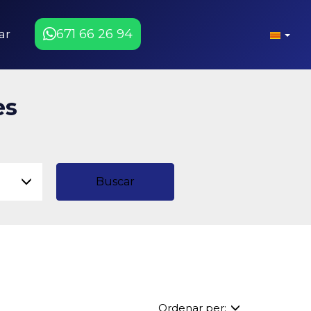
671 66 26 94
ar
es
Buscar
Ordenar per: