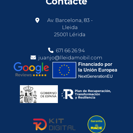
Contacte
Av. Barcelona, 83 -
Lleida
25001 Lérida
671 66 26 94
juanjo@lleidamobil.com