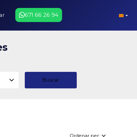
671 66 26 94
ar
es
Buscar
Ordenar per: