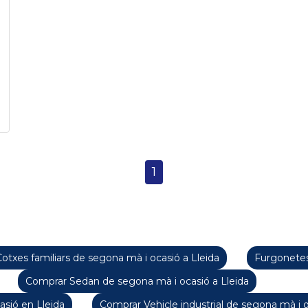
1
otxes familiars de segona mà i ocasió a Lleida
Furgonetes
Comprar Sedan de segona mà i ocasió a Lleida
sió en Lleida
Comprar Vehicle industrial de segona mà i o