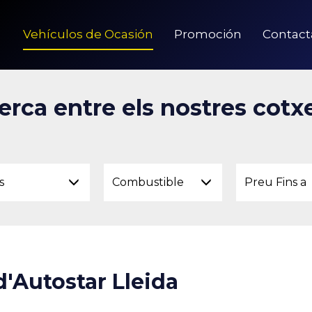
Vehículos de Ocasión
Promoción
Contact
erca entre els nostres cotx
s
Combustible
Preu Fins a
d'Autostar Lleida