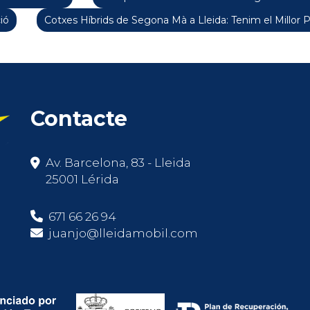
ió
Cotxes Híbrids de Segona Mà a Lleida: Tenim el Millor 
Contacte
Av. Barcelona, 83 - Lleida
25001 Lérida
671 66 26 94
juanjo@lleidamobil.com