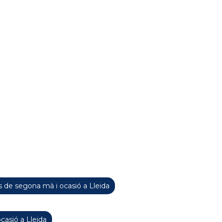
 de segona mà i ocasió a Lleida
casió a Lleida