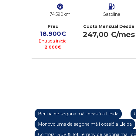
74.590km
Gasolina
Preu
Cuota Mensual Desde
18.900€
247,00 €/mes
Entrada inicial
2.000€
Berlina de segona mà i ocasió a Lleida
C
Monovolums de segona mà i ocasió a Lleida
Comprar SUV & Tot Terreny de segona mà i oca