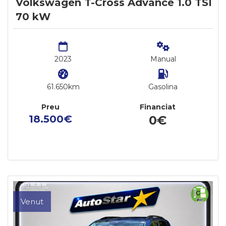
Volkswagen T-Cross Advance 1.0 TSI
70 kW
2023
Manual
61.650km
Gasolina
Preu
Financiat
18.500€
0€
Venut