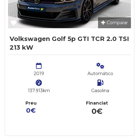
Comparar
Volkswagen Golf 5p GTI TCR 2.0 TSI
213 kW
2019
Automático
137.913km
Gasolina
Preu
Financiat
0€
0€