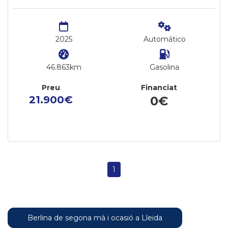
2025
Automático
46.863km
Gasolina
Preu
Financiat
21.900€
0€
1
Berlina de segona mà i ocasió a Lleida