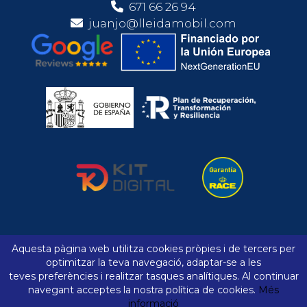
671 66 26 94
juanjo@lleidamobil.com
Aquesta pàgina web utilitza cookies pròpies i de tercers per
Avís legal
Política de cookies
optimitzar la teva navegació, adaptar-se a les
teves preferències i realitzar tasques analítiques. Al continuar
Comparador
Preferits
navegant acceptes la nostra política de cookies.
Més
Declaració d'accessibilitat
Mapa web
informació