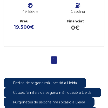
49.135km
Gasolina
Preu
Financiat
19.500€
0€
1
Berlina de segona mà i ocasió a Lleida
Cotxes familiars de segona mà i ocasió a Lleida
Furgonetes de segona mà i ocasió a Lleida