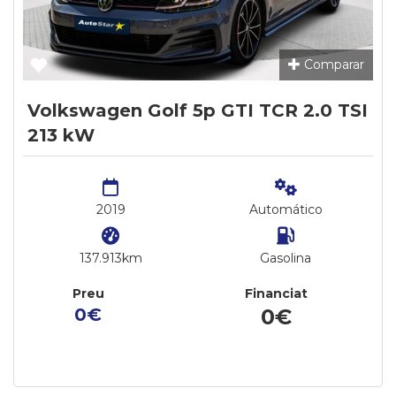
Comparar
Volkswagen Golf 5p GTI TCR 2.0 TSI
213 kW
2019
Automático
137.913km
Gasolina
Preu
Financiat
0€
0€