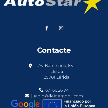
Contacte
Av. Barcelona, 83 -
Lleida
25001 Lérida
671 66 26 94
juanjo@lleidamobil.com