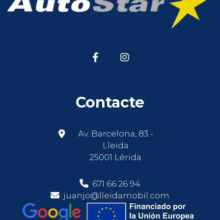
Contacte
Av. Barcelona, 83 -
Lleida
25001 Lérida
671 66 26 94
juanjo@lleidamobil.com