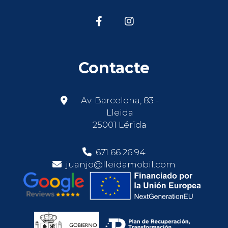
Contacte
Av. Barcelona, 83 -
Lleida
25001 Lérida
671 66 26 94
juanjo@lleidamobil.com