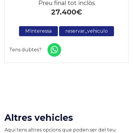
Preu final tot inclòs
27.400
€
M'interessa
reservar_vehiculo
Tens dubtes?
Altres vehicles
Aqui tens altres opcions que poden ser del teu