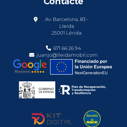
Contacte
Av. Barcelona, 83 -
Lleida
25001 Lérida
671 66 26 94
juanjo@lleidamobil.com