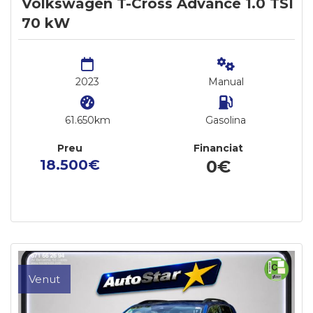
Volkswagen T-Cross Advance 1.0 TSI
70 kW
2023
Manual
61.650km
Gasolina
Preu
Financiat
18.500€
0€
Venut