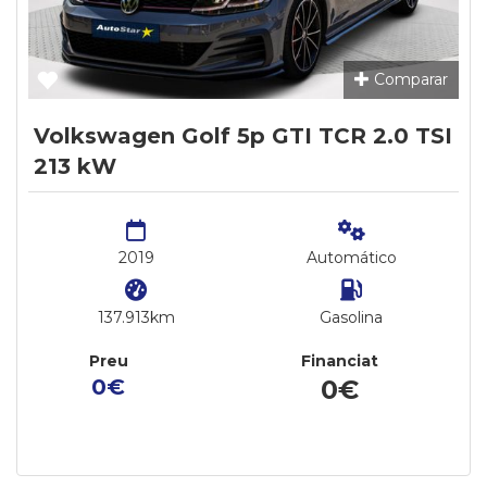
Comparar
Volkswagen Golf 5p GTI TCR 2.0 TSI
213 kW
2019
Automático
137.913km
Gasolina
Preu
Financiat
0€
0€