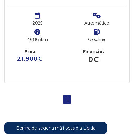
2025
Automático
46.863km
Gasolina
Preu
Financiat
21.900€
0€
1
Berlina de segona mà i ocasió a Lleida