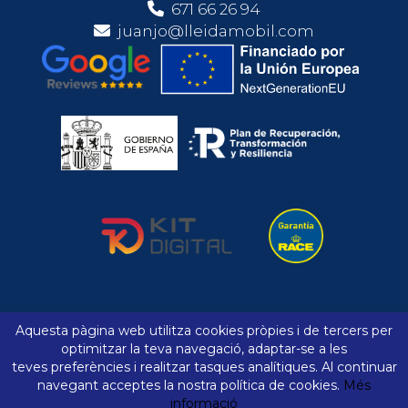
671 66 26 94
juanjo@lleidamobil.com
Aquesta pàgina web utilitza cookies pròpies i de tercers per
Avís legal
Política de cookies
optimitzar la teva navegació, adaptar-se a les
teves preferències i realitzar tasques analítiques. Al continuar
Comparador
Preferits
navegant acceptes la nostra política de cookies.
Més
Declaració d'accessibilitat
Mapa web
informació