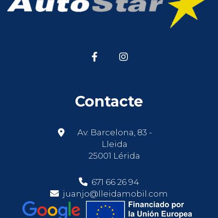
Contacte
Av. Barcelona, 83 -
Lleida
25001 Lérida
671 66 26 94
juanjo@lleidamobil.com