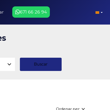
671 66 26 94
ar
es
Buscar
Ordenar per: