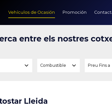
Vehículos de Ocasión
Promoción
Contact
erca entre els nostres cotx
Combustible
Preu Fins a
tostar Lleida