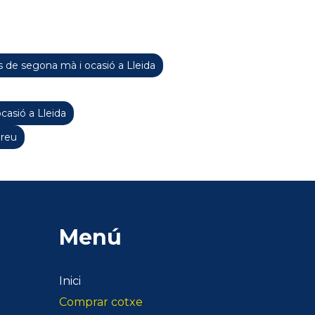
 de segona mà i ocasió a Lleida
casió a Lleida
Preu
Menú
Inici
Comprar cotxe