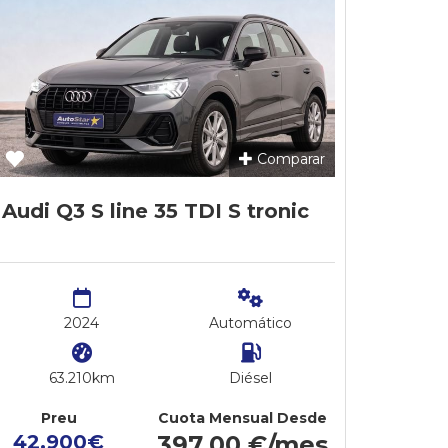
Comparar
Audi Q3 S line 35 TDI S tronic
2024
Automático
63.210km
Diésel
Preu
Cuota Mensual Desde
42.900€
397,00 €/mes