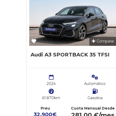
Comparar
Audi A3 SPORTBACK 35 TFSI
2024
Automático
61.870km
Gasolina
Preu
Cuota Mensual Desde
32.900€
281,00 €/mes