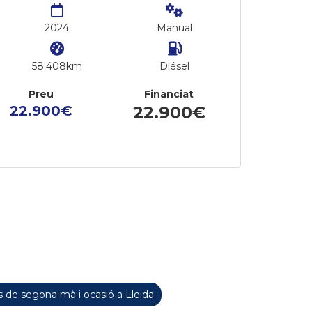
2024
Manual
58.408km
Diésel
Preu
Financiat
22.900€
22.900€
 de segona mà i ocasió a Lleida