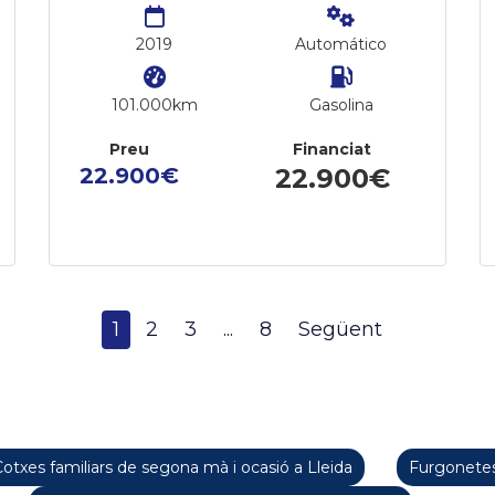
2019
Automático
101.000km
Gasolina
Preu
Financiat
22.900€
22.900€
1
2
3
...
8
Següent
otxes familiars de segona mà i ocasió a Lleida
Furgonetes