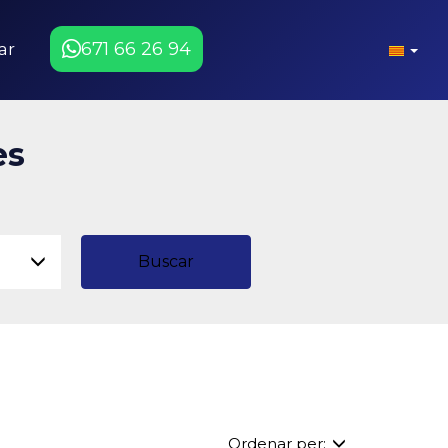
671 66 26 94
ar
es
Buscar
Ordenar per: