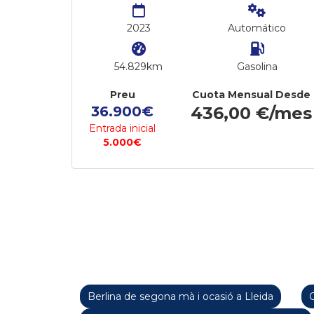
2023
Automático
54.829km
Gasolina
Preu
Cuota Mensual Desde
36.900€
436,00 €/mes
Entrada inicial
5.000€
Berlina de segona mà i ocasió a Lleida
C