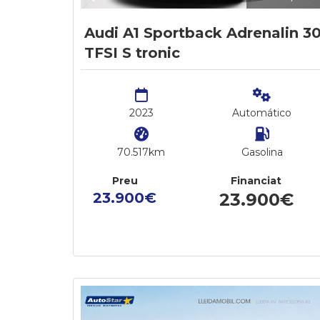
Audi A1 Sportback Adrenalin 3
TFSI S tronic
2023
Automático
70.517km
Gasolina
Preu
Financiat
23.900€
23.900€