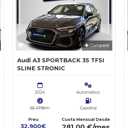
Comparar
Audi A3 SPORTBACK 35 TFSI
SLINE STRONIC
2024
Automático
66.499km
Gasolina
Preu
Cuota Mensual Desde
32.900€
281,00 €/mes