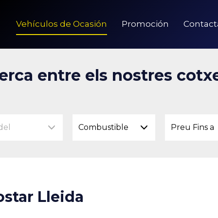
Vehículos de Ocasión
Promoción
Contact
erca entre els nostres cotx
del
Combustible
Preu Fins a
star Lleida