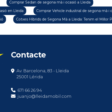
Comprar Sedan de segona mà i ocasió a Lleida
sió en Lleida
Comprar Vehicle industrial de segona mà i o
ió
Cotxes Híbrids de Segona Mà a Lleida: Tenim el Millor 
Contacte
Av. Barcelona, 83 - Lleida
25001 Lérida
671 66 26 94
juanjo@lleidamobil.com