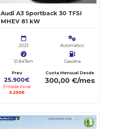
Audi A3 Sportback 30 TFSI
MHEV 81 kW
2023
Automático
51.847km
Gasolina
Preu
Cuota Mensual Desde
25.900€
300,00 €/mes
Entrada inicial
5.200€