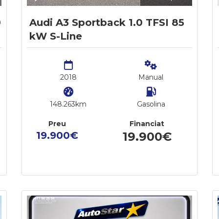
0
Audi A3 Sportback 1.0 TFSI 85
kW S-Line
2018
Manual
148.263km
Gasolina
Preu
Financiat
19.900€
19.900€