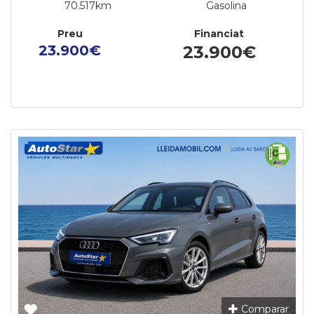
70.517km
Gasolina
Preu
Financiat
23.900€
23.900€
Comparar