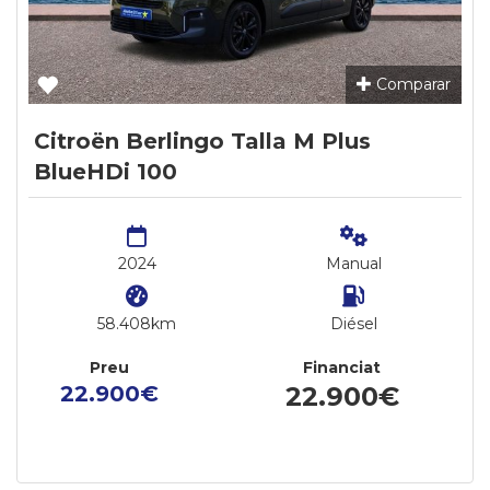
Comparar
Citroën Berlingo Talla M Plus
BlueHDi 100
2024
Manual
58.408km
Diésel
Preu
Financiat
22.900€
22.900€