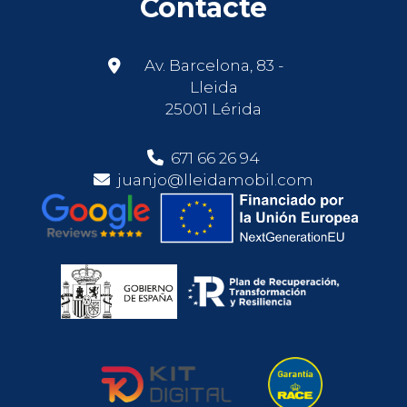
Contacte
Av. Barcelona, 83 -
Lleida
25001 Lérida
671 66 26 94
juanjo@lleidamobil.com