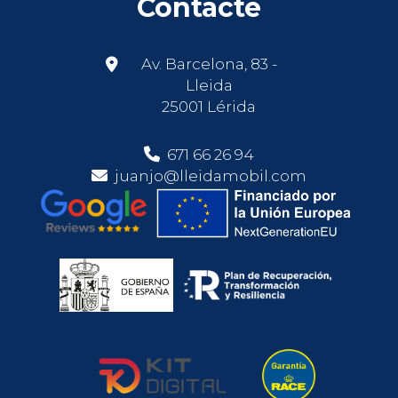
Contacte
Av. Barcelona, 83 -
Lleida
25001 Lérida
671 66 26 94
juanjo@lleidamobil.com