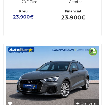
70.517km
Gasolina
Preu
Financiat
23.900€
23.900€
Comparar