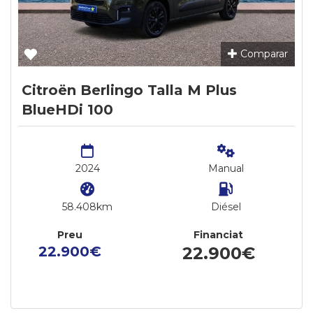
Comparar
Citroën Berlingo Talla M Plus
BlueHDi 100
2024
Manual
58.408km
Diésel
Preu
Financiat
22.900€
22.900€