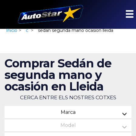
Inicio
>
c
>
sedan segunda mano ocasion lleida
Comprar Sedán de
segunda mano y
ocasión en Lleida
CERCA ENTRE ELS NOSTRES COTXES
Marca
Model