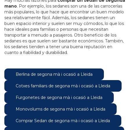
Hay muchas razones para
comprar un sedán de segunda
mano
. Por ejemplo, los sedanes son una de las carrocerías
más populares, lo que hace que encontrar un buen modelo
sea relativamente fácil. Además, los sedanes tienen un
buen espacio interior y suelen ser muy cómodos, lo que los
hace ideales para familias o personas que necesitan
transportar a menudo a pasajeros. Otro beneficio de los
sedanes es que suelen ser bastante económicos. También,
los sedanes tienden a tener una buena reputación en
cuanto a fiabilidad y durabilidad.
Berlina de segona mà i ocasió a Lleida
Cotxes familiars de segona mà i ocasió a Lleida
Furgonetes de segona mà i ocasió a Lleida
Monovolums de segona mà i ocasió a Lleida
Comprar Sedan de segona mà i ocasió a Lleida